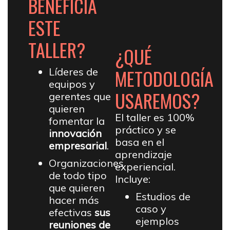
BENEFICIA
ESTE
TALLER?
¿QUÉ
METODOLOGÍA
Líderes de
equipos y
USAREMOS?
gerentes que
quieren
El taller es 100%
fomentar la
práctico y se
innovación
basa en el
empresarial
.
aprendizaje
Organizaciones
experiencial.
de todo tipo
Incluye:
que quieren
Estudios de
hacer más
caso y
efectivas
sus
ejemplos
reuniones de