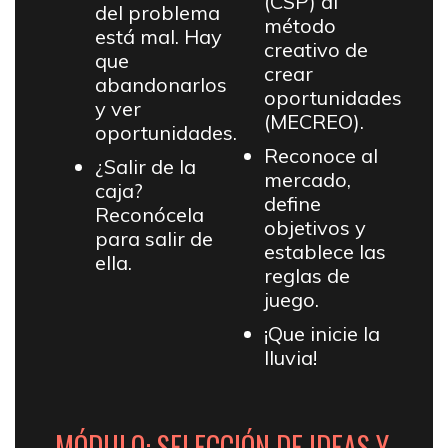
(CSP) al
del problema
método
está mal. Hay
creativo de
que
crear
abandonarlos
oportunidades
y ver
(MECREO).
oportunidades.
Reconoce al
¿Salir de la
mercado,
caja?
define
Reconócela
objetivos y
para salir de
establece las
ella.
reglas de
juego.
¡Que inicie la
lluvia!
MÓDULO: SELECCIÓN DE IDEAS Y