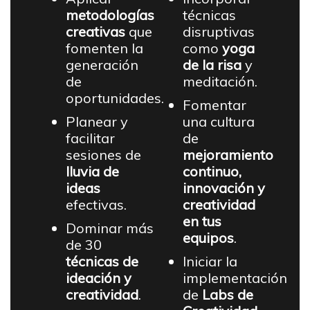
metodologías
técnicas
creativas
que
disruptivas
fomenten la
como
yoga
generación
de la risa
y
de
meditación.
oportunidades.
Fomentar
Planear y
una cultura
facilitar
de
sesiones de
mejoramiento
lluvia de
continuo,
ideas
innovación y
efectivas.
creatividad
en tus
Dominar más
equipos
.
de 30
técnicas de
Iniciar la
ideación y
implementación
creatividad
.
de
Labs de