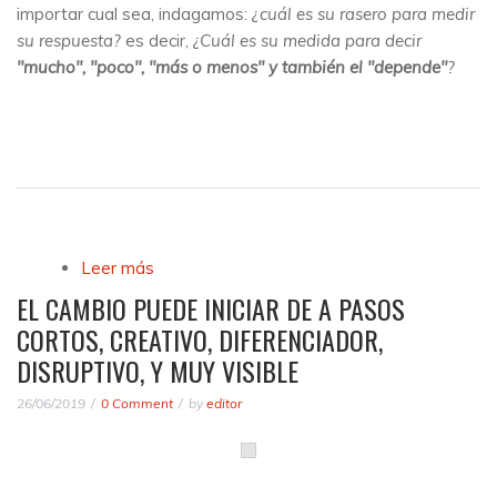
importar cual sea, indagamos:
¿cuál es su rasero para medir
su respuesta?
es decir,
¿Cuál es su medida para decir
"mucho", "poco", "más o menos" y también el "depende"
?
Leer más
sobre innovar, crear y emprender con
minusculas
EL CAMBIO PUEDE INICIAR DE A PASOS
CORTOS, CREATIVO, DIFERENCIADOR,
DISRUPTIVO, Y MUY VISIBLE
26/06/2019
0 Comment
by
editor