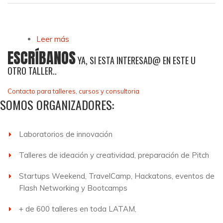
Leer más
sobre Faltan emprendimientos en la
actividad turística dirigidos a los modelos de
ESCRÍBANOS
YA, SI ESTA INTERESAD@ EN ESTE U
negocio, no al viajero
OTRO TALLER..
Contacto para talleres, cursos y consultoria
SOMOS ORGANIZADORES:
Laboratorios de innovación
Talleres de ideación y creatividad, preparación de Pitch
Startups Weekend, TravelCamp, Hackatons, eventos de
Flash Networking y Bootcamps
+ de 600 talleres en toda LATAM,