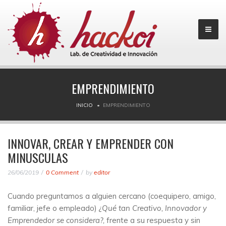
EMPRENDIMIENTO
INICIO
EMPRENDIMIENTO
INNOVAR, CREAR Y EMPRENDER CON
MINUSCULAS
26/06/2019
0 Comment
by
editor
Cuando preguntamos a alguien cercano (coequipero, amigo,
familiar, jefe o empleado)
¿Qué tan Creativo, Innovador y
Emprendedor se considera?,
frente a su respuesta y sin