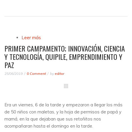
Leer más
sobre Carta al empresario al que la
innovación, la aceleración y los cambios
PRIMER CAMPAMENTO; INNOVACIÓN, CIENCIA
organizacionales, le saben a Cacho!
Y TECNOLOGÍA, QUIPILE, EMPRENDIMIENTO Y
PAZ
25/06/2019
0 Comment
by
editor
Era un viernes, 6 de la tarde y empezaron a llegar los más
de 50 niños con maletas, y la hoja de permisos de papá y
mamá, en la que dejaban que sus retoñitos nos
acompañaran hasta el domingo en la tarde.