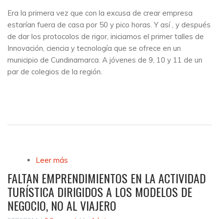
Era la primera vez que con la excusa de crear empresa
estarían fuera de casa por 50 y pico horas. Y así , y después
de dar los protocolos de rigor, iniciamos el primer talles de
Innovación, ciencia y tecnología que se ofrece en un
municipio de Cundinamarca. A jóvenes de 9, 10 y 11 de un
par de colegios de la región.
Leer más
sobre Primer Campamento; innovación,
ciencia y tecnología, Quipile, emprendimiento
FALTAN EMPRENDIMIENTOS EN LA ACTIVIDAD
y paz
TURÍSTICA DIRIGIDOS A LOS MODELOS DE
NEGOCIO, NO AL VIAJERO