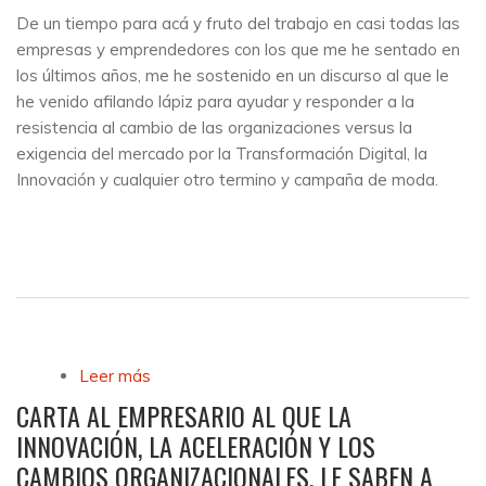
De un tiempo para acá y fruto del trabajo en casi todas las
empresas y emprendedores con los que me he sentado en
los últimos años, me he sostenido en un discurso al que le
he venido afilando lápiz para ayudar y responder a la
resistencia al cambio de las organizaciones versus la
exigencia del mercado por la Transformación Digital, la
Innovación y cualquier otro termino y campaña de moda.
Leer más
sobre El Cambio puede iniciar de a pasos
cortos, creativo, diferenciador, disruptivo, y
CARTA AL EMPRESARIO AL QUE LA
muy visible
INNOVACIÓN, LA ACELERACIÓN Y LOS
CAMBIOS ORGANIZACIONALES, LE SABEN A